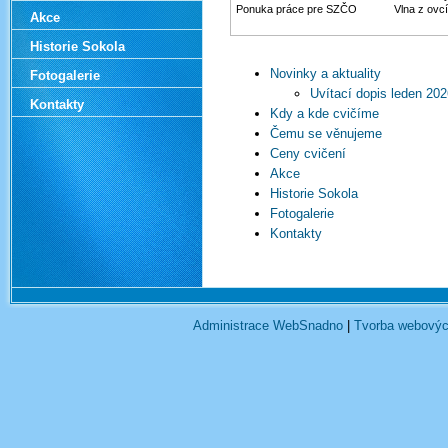
Ponuka práce pre SZČO
Vlna z ovc
Akce
Historie Sokola
Novinky a aktuality
Fotogalerie
Uvítací dopis leden 202
Kontakty
Kdy a kde cvičíme
Čemu se věnujeme
Ceny cvičení
Akce
Historie Sokola
Fotogalerie
Kontakty
Administrace WebSnadno
|
Tvorba webovýc