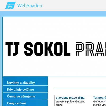
WebSnadno
Novinky a aktuality
Kdy a kde cvičíme
Čemu se věnujeme
stavebne prace zilina
Termoprá
vlny
stavebné práce všetkého
Go Wool - 
Ceny cvičení
druhu
merino vln